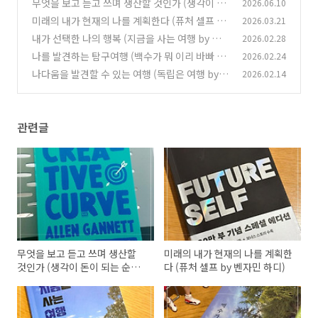
무엇을 보고 듣고 쓰며 생산할 것인가 (생각이 돈
2026.06.10
이 되는 순간 by 앨런 가넷)
미래의 내가 현재의 나를 계획한다 (퓨처 셀프 by
2026.03.21
(1)
벤자민 하디)
내가 선택한 나의 행복 (지금을 사는 여행 by 리
2026.02.28
(0)
틀블라썸)
나를 발견하는 탐구여행 (백수가 뭐 이리 바빠 by
2026.02.24
(2)
유문정)
나다움을 발견할 수 있는 여행 (독립은 여행 by
2026.02.14
(4)
정혜윤)
(2)
관련글
무엇을 보고 듣고 쓰며 생산할
미래의 내가 현재의 나를 계획한
것인가 (생각이 돈이 되는 순간
다 (퓨처 셀프 by 벤자민 하디)
by 앨런 가넷)