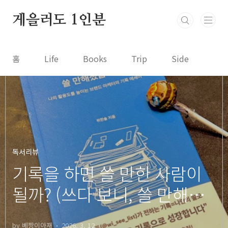
본문 바로가기
게을러도 1인분
홈
Life
Books
Trip
Side
독서리뷰
기록을 하면 쓸 만한 사람이
될까? (쓰다 보니, 쓸 만해졌
습니다 by 위한솔)
by 베짱이아재
2026. 3. 12.