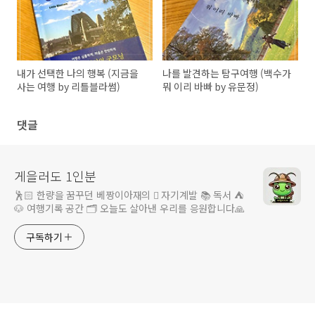
내가 선택한 나의 행복 (지금을
나를 발견하는 탐구여행 (백수가
사는 여행 by 리틀블라썸)
뭐 이리 바빠 by 유문정)
댓글
게을러도 1인분
🕺🏻 한량을 꿈꾸던 베짱이아재의 🪏 자기계발 📚 독서 ⛺️
🐶 여행기록 공간 🗂️ 오늘도 살아낸 우리를 응원합니다🙏
구독하기