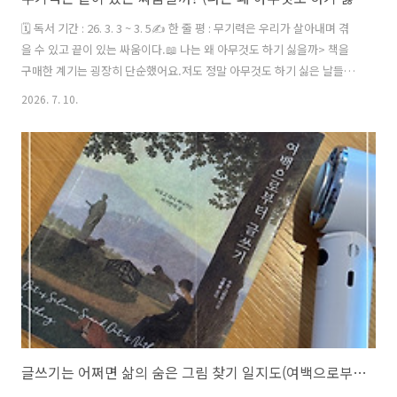
🗓️ 독서 기간 : 26. 3. 3 ~ 3. 5✍️ 한 줄 평 : 무기력은 우리가 살아내며 겪
을 수 있고 끝이 있는 싸움이다.📖 나는 왜 아무것도 하기 싫을까> 책을
구매한 계기는 굉장히 단순했어요.저도 정말 아무것도 하기 싫은 날들의
연속을 마주하다가검색창에 ‘왜 아무것도 하기 싫을까?’를 입력했는데,
2026. 7. 10.
제 마음과 똑같은 제목의 책을 발견한 거죠.이 책은 정신건강의학 전문의
인 배종빈 작가님이 뇌과학과 연결하여무기력의 다양한 원인을 알아보
고, 그에 따른 해결책을 이야기하고 있어요.책을 읽는 내내 현재 저의 문
제를 이해할 만한 내용들이 담겨 있어서,저 자신을 파악할 수 있는 힌트
들을 많이 얻었어요.단순히 게으르고 미루는 것이 많은 하루하루였다고
생각했는데,그 또한 무기력 증상이 발현된 원인이자 결과일 ..
글쓰기는 어쩌면 삶의 숨은 그림 찾기 일지도(여백으로부터 글쓰기 by.수잔 그리핀)