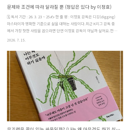
문제와 조건에 따라 달라질 뿐 (정답은 있다 by 이정효)
🗓️ 독서 기간 : 26. 3. 23 ~ 25✍️ 한 줄 평 : 이정효 감독은 디깅(digging)
마스터이자 명확한 기준으로 삶을 대하는 사람이다.최근 K리그 감독 중
에서 가장 핫한 사람을 꼽으라면 단연 이정효 감독이 아닐까 싶어요.전
광주FC 감독이자 지금은 수원 삼성을 이끌고 있죠. 경기장에서 쪽지나
2026. 7. 15.
스케치북, 화이트보드를 들고열정적으로 코칭하는 모습, 다들 한 번쯤 보
셨을 거예요. 이기고 있는 중에도 선수들에게 불같이 화를 내고,가끔은
분을 이기지 못해 경고나 퇴장을 당하는 모습을 보면서‘대체 저 뜨거운
열정의 근원은 뭘까?’라며 늘 궁금했었요.그런데 이 책을 읽고 나니까 비
로소 그 거친 언행들이 마음으로 이해가 되더라고요.제가 책을 통해 만난
이정효 감독은 그 누구보다 축구를 잘하고 싶어 하..
무기력은 끝이 있는 싸움일까? (나는 왜 아무것도 하기 싫을까 by 배종빈)