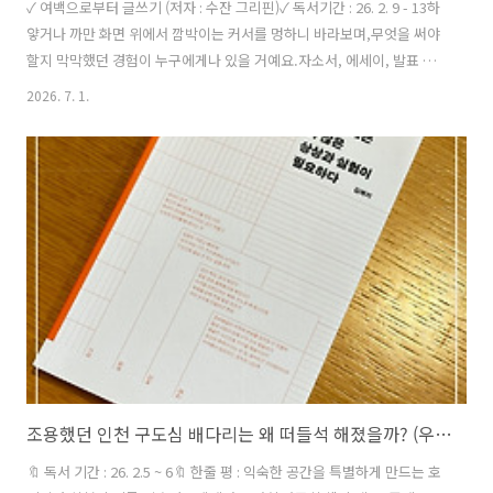
✓ 여백으로부터 글쓰기 (저자 : 수잔 그리핀)✓ 독서기간 : 26. 2. 9 - 13하
얗거나 까만 화면 위에서 깜박이는 커서를 멍하니 바라보며,무엇을 써야
할지 막막했던 경험이 누구에게나 있을 거예요.자소서, 에세이, 발표 자
료 등을 앞에 두고 첫 줄을 떼지 못할 때의 불안감.‘과연 끝낼 수 있을까?’
2026. 7. 1.
하는 의심은 누구나 마주하는 순간이니까요.저 역시 이 책 를 선택하고
구매한 가장 큰 이유가글쓰기에 대한 관심과 잘하고 싶은 마음이 컸기 때
문이에요.책을 읽는 내내 친절한 듯 친절하지 않은 독특한 문장들을 마주
해야 했고,간혹 이해하기 힘든 부분도 이었지만, 공감되는 문장도 참 많
았어요.이해되지 않는 문장들은,어쩌면 아직 저의 레벨보다 높은 단계에
해당하는 내용이라 생각해서 굳이 애써 이해해려 들지 않았어..
조용했던 인천 구도심 배다리는 왜 떠들석 해졌을까? (우리의 일과 삶에는 더 많은 상상과 실험이 필요하다 by.김해리)
🔖 독서 기간 : 26. 2.5 ~ 6🔖 한줄 평 : 익숙한 공간을 특별하게 만드는 호