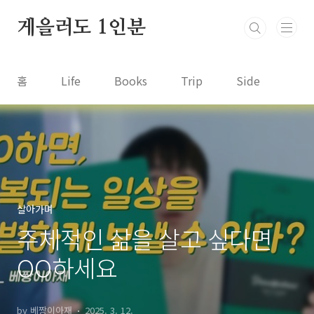
본문 바로가기
게을러도 1인분
홈
Life
Books
Trip
Side
살아가며
주체적인 삶을 살고 싶다면
OO하세요
by 베짱이아재
2025. 3. 12.