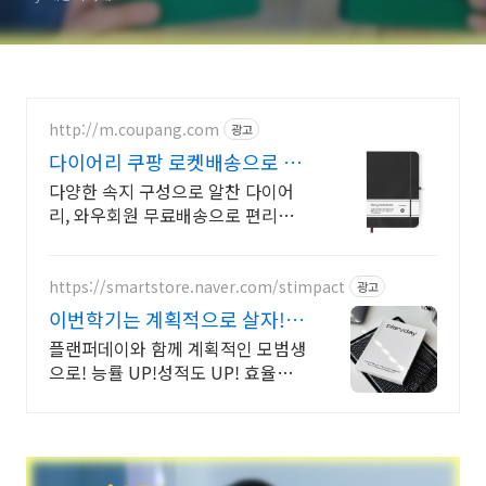
http://m.coupang.com
광고
다이어리 쿠팡 로켓배송으로 빠
르게 받아봐요
다양한 속지 구성으로 알찬 다이어
리, 와우회원 무료배송으로 편리하
게 만나보세요.
https://smartstore.naver.com/stimpact
광고
이번학기는 계획적으로 살자! 3
개월분 다이어리
플랜퍼데이와 함께 계획적인 모범생
으로! 능률 UP!성적도 UP! 효율적
이고, 계획적인 준비를 위한 선택!
플랜퍼데이 다이어리를 만나보세요!