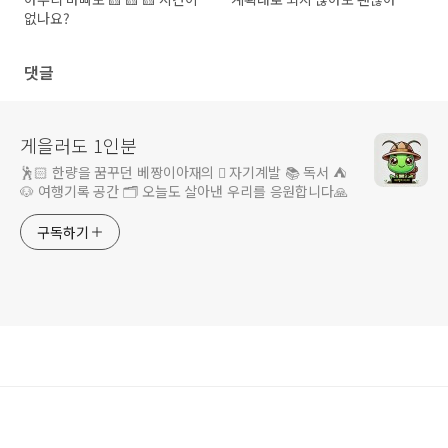
없나요?
댓글
게을러도 1인분
🕺🏻 한량을 꿈꾸던 베짱이아재의 🪏 자기계발 📚 독서 ⛺️
🐶 여행기록 공간 🗂️ 오늘도 살아낸 우리를 응원합니다🙏
구독하기