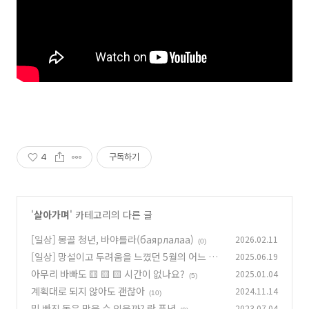
4
구독하기
'
살아가며
' 카테고리의 다른 글
[일상] 몽골 청년, 바야를라(баярлалаа)
2026.02.11
(0)
[일상] 망설이고 두려움을 느꼈던 5월의 어느 날
2025.06.19
아무리 바빠도 🟨 🟨 🟨 시간이 없나요?
2025.01.04
(5)
(5)
계획대로 되지 않아도 괜찮아
2024.11.14
(10)
밑 빠진 독은 막을 수 있을까? 란 푸념
2023.07.04