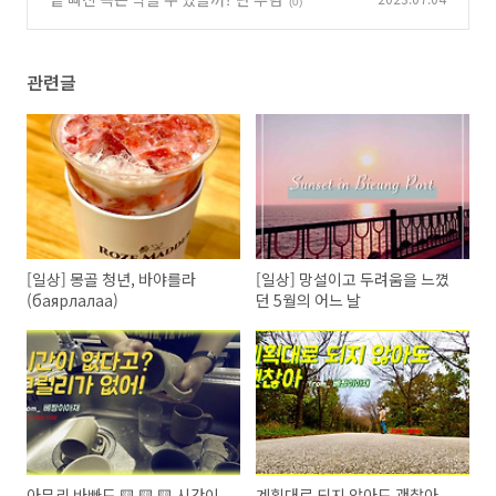
(0)
관련글
[일상] 몽골 청년, 바야를라
[일상] 망설이고 두려움을 느꼈
(баярлалаа)
던 5월의 어느 날
아무리 바빠도 🟨 🟨 🟨 시간이
계획대로 되지 않아도 괜찮아