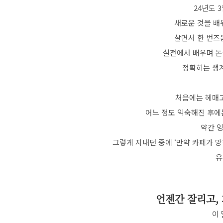
24년도 
새로운 것을 배
살면서 한 번즈
실전에서 배우며 돈
정확히는 생
처음에는 헤매고
어느 정도 익숙해진 후에
약간 
그렇게 지내던 중에 ‘만약 카페가 망
유
언젠간 잘리고,
이