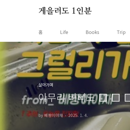
본문 바로가기
게을러도 1인분
홈
Life
Books
Trip
살아가며
아무리 바빠도 🟨 🟨 
by 베짱이아재
2025. 1. 4.