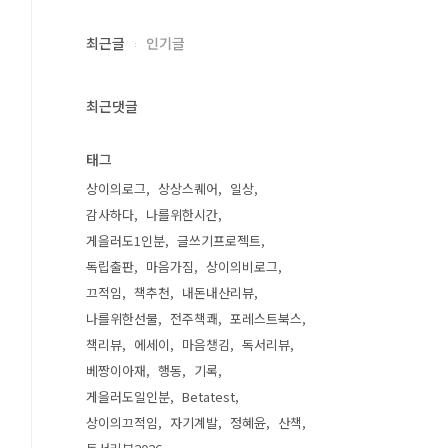
최근글
인기글
최근댓글
태그
상이의로그
상상스퀘어
일상
감사하다
나를위한시간
게을러도1인분
글쓰기프로젝트
독립출판
마음가짐
상이의비로그
끄적임
책추천
내돈내산리뷰
나를위한선물
전주책쾌
포레스트북스
책리뷰
에세이
마음챙김
독서리뷰
베짱이아재
행동
기록
게을러도일인분
Betatest
상이의끄적임
자기계발
정혜윤
산책