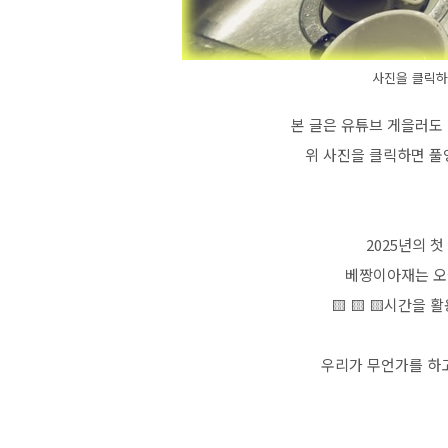
사진을 클릭하
본 글은 유튜브 게을러도
위 사진을 클릭하면 풀
2025년의 첫
베짱이아재는 오
🟨 🟨 🟨시간을
우리가 무언가를 하고