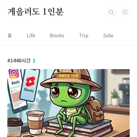
본문 바로가기
게을러도 1인분
홈
Life
Books
Trip
Side
1440시간
1