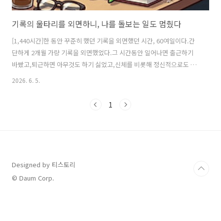
기록의 울타리를 외면하니, 나를 돌보는 일도 멈췄다
[1,440시간]한 동안 꾸준히 했던 기록을 외면했던 시간, 60여일이다.간
단하게 2개월 가량 기록을 외면했었다.그 시간동안 일어나면 출근하기
바빴고,퇴근하면 아무것도 하기 싫었고,신체를 비롯해 정신적으로도 지
쳐서 잠으로 도망가기 바빴다.읽고 싶어서 구매했던 책들도,푸념거리를
2026. 6. 5.
배설할 다이어리도,늘 적던 시간 기록 노트도…분명히 눈에는 띄었으나
애써 외면하며그저 업무를 제외한 시간에는 쇼츠나 릴스, 게임을 하며 귀
1
한 시간을 소비했다.왜 그랬을까?어떤 마음에, 어떤 생각으로 외면했는
지한 줄이라도 기록을 했더라면 단서를 얻을 수 있었겠지만,애석하게도
그것조차 남겨두지 않았기에 알 수 없다.그저 기록 노트를 시작하기 전의
과거의 기억들로 추정하는 수 밖에…이전에 자투리 시간을 활용하고자
이야기했었고,매번 삶을 ..
Designed by 티스토리
© Daum Corp.