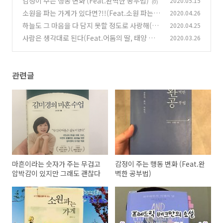
감정이 주는 행동 변화 (Feat.완벽한 공부법)
2020.05.15
(0)
소원을 파는 가게가 있다면?!!(Feat.소원 파는
2020.04.26
가게)
하늘도 그 마음을 다 담지 못할 정도로 사랑해(Fe
2020.04.25
(0)
at.하루하루가 이별의 날)
사람은 생각대로 된다(Feat.어둠의 딸, 태양 앞
2020.03.26
(0)
에 서다)
(0)
관련글
마흔이라는 숫자가 주는 무겁고
감정이 주는 행동 변화 (Feat.완
압박감이 있지만 그래도 괜찮다
벽한 공부법)