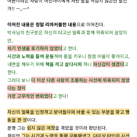
어른이라는 사람이 어린아이에게 저런 말을 서슴지 않는단 말인
가!! ㅡ,.ㅡ^
이어진 내용은 정말 리마커블한 내용
으로 이어진다.
박사님의 친구분은 자신의 타고난 얼룩과 함께 위축되어 살았지
만,
자기 인생을 포기하지 않았다
고 한다.
시간과 노력을 들여 운동
하며 몸을 키우니 점점 비율이 좋아지고,
내면을 채우기 위해
책을 끼고 살다시피
하니
자신감이 생겼다
고
한다.
그러다 보니
더 이상 다른 사람의 조롱하는 시선에 위축되지 않았
다는 점이
가장 고무적인 변화였다
고 한다!
자신의 얼룩을 인정하고 받아들이며 바꿀 수 있는 부분을 찾고 행
동을 한 것
이다.
분명 그는
쉽지 않은 여정
을 겪었을 것이라 판단된다.
하지만
그는 시간과 노력을 통해 극복해냈고, 더이상 타인의 시선