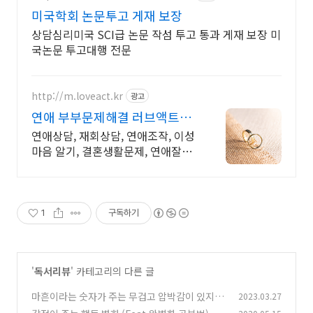
미국학회 논문투고 게재 보장
상담심리미국 SCI급 논문 작섬 투고 통과 게재 보장 미
국논문 투고대행 전문
http://m.loveact.kr
광고
연애 부부문제해결 러브액트
2011년 개업 12년 전통
연애상담, 재회상담, 연애조작, 이성
마음 알기, 결혼생활문제, 연애잘하
는법 다양한 상황 처리가능업체, 현
실적으로 도움이 되는 상담, 일단 문
의부탁드립니다.
1
구독하기
'
독서리뷰
' 카테고리의 다른 글
마흔이라는 숫자가 주는 무겁고 압박감이 있지만
2023.03.27
그래도 괜찮다
(1)