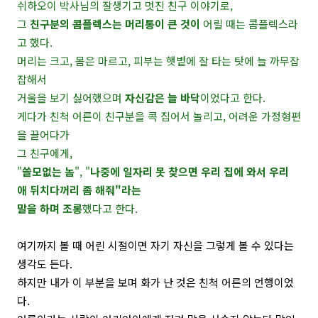
쉬하오이 박사님의 잘생기고 멋진 친구 이야기로,
그
친구분의 콤플렉스는 머리통이 큰 것이
어릴 때는 콤플렉스라
고 했다.
머리는 크고, 몸은 마르고, 피부는 햇볕에 잘 타는 탓에 늘 까무잡
잡해서
거울을 보기 싫어했으며
자신감은 늘 바닥
이었다고 한다.
게다가 친척 어른이 친구분을 콕 집어서 놀리고, 어려운 가정형편
을 끌어다가
그 친구에게,
"
쓸모없는 놈
", "
나중에 일자리 못 찾으면 우리 집에 와서 우리
애 뒤치다꺼리 좀 해줘"라는
말을 하며 조롱
했다고 한다.
여기까지 볼 때 어린 시절이면 자기 자신을 그렇게 볼 수 있다는
생각도 든다.
하지만 내가 이 부분을 보며 화가 난 것은 친척 어른의 언행이었
다.