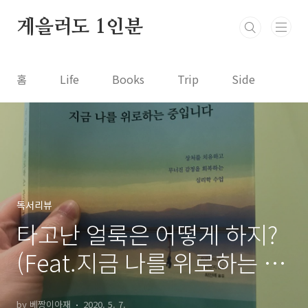
본문 바로가기
게을러도 1인분
홈
Life
Books
Trip
Side
독서리뷰
타고난 얼룩은 어떻게 하지?
(Feat.지금 나를 위로하는 중
입니다)
by 베짱이아재
2020. 5. 7.