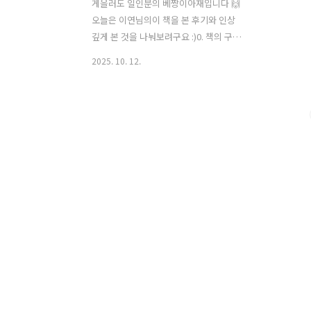
게을러도 일인분의 베짱이아재입니다 🙌
오늘은 이연님의이 책을 본 후기와 인상
깊게 본 것을 나눠보려구요 :)0. 책의 구성
이연 작가님의 책 ‘모든 멋진 일에는 두려
2025. 10. 12.
움이 따른다’는드로잉, 디자인, 작가, 유
튜버 등 다양한 창작에 대한이연님의 생
각을 육하원칙으로 되어 있으며,창작이든
삶이든 자신의 것을 만들어가고자 하는
사람들에게용기를 건네는 마음이 꾹꾹 담
겨있는 책이라고 생각해요.1. Why : 왜 하
는가?첫 장을 Who가 아닌 Why로 시작하
는데이 장의 핵심은,“부담을 덜어내도 괜
찮고, 뚜렷한 의미에 강박을 갖지 않아도
된다”라고 생각해요.보통 우리는 “그것을
왜 하니?”라는 질문을 받으면,마치 큰 ”의
미“가 담겨 있어야 할 거 같은 압박감을
받잖아요.예를 들어,저는 잼민이 시절에
춤을 추는 친구들을 보..