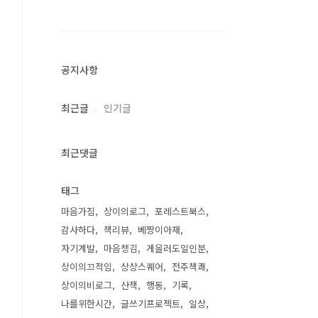
공지사항
최근글
인기글
최근댓글
태그
마음가짐
상이의로그
포레스트북스
감사하다
책리뷰
베짱이아재
자기계발
마음챙김
게을러도일인분
상이의끄적임
상상스퀘어
전주책쾌
상이의비로그
산책
행동
기록
나를위한시간
글쓰기프로젝트
일상