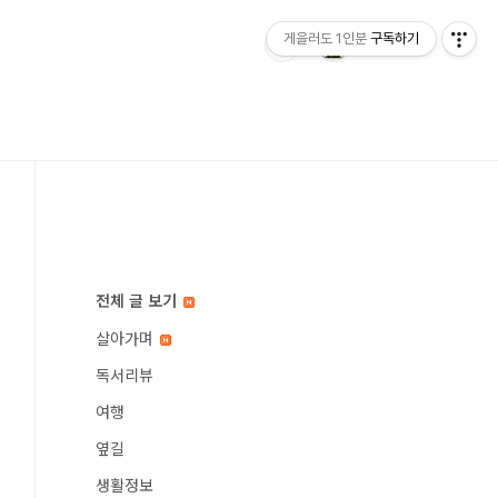
게을러도 1인분
구독하기
전체 글 보기
살아가며
독서리뷰
여행
옆길
생활정보