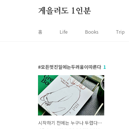
본문 바로가기
게을러도 1인분
홈
Life
Books
Trip
모든멋진일에는두려움이따른다
1
시작하기 전에는 누구나 두렵다 (모든 멋진 일에는 두려움이 따른다 by 이연)